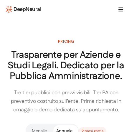
Vai al contenuto
DeepNeural
PRICING
Trasparente per Aziende e
Studi Legali. Dedicato per la
Pubblica Amministrazione.
Tre tier pubblici con prezzi visibili. Tier PA con
preventivo costruito sull’ente. Prima richiesta in
omaggio o demo dedicata su appuntamento.
Mensile
Annuale
2 mesi gratis