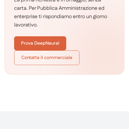
La prima richiesta è in omaggio, senza
carta. Per Pubblica Amministrazione ed
enterprise ti rispondiamo entro un giorno
lavorativo.
Prova DeepNeural
Contatta il commerciale
Footer